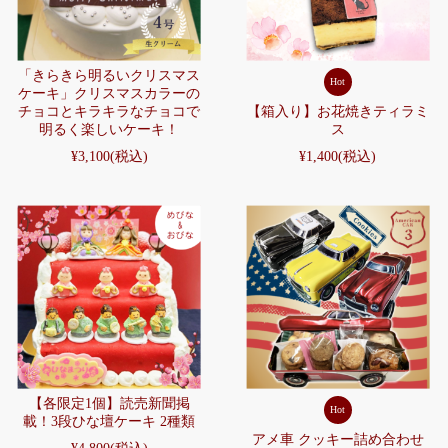
「きらきら明るいクリスマス
Hot
ケーキ」クリスマスカラーの
チョコとキラキラなチョコで
【箱入り】お花焼きティラミ
明るく楽しいケーキ！
ス
¥3,100
(税込)
¥1,400
(税込)
【各限定1個】読売新聞掲
Hot
載！3段ひな壇ケーキ 2種類
アメ車 クッキー詰め合わせ