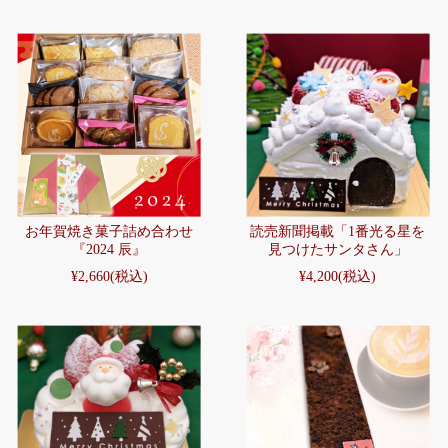
お年賀焼き菓子詰め合わせ
読売新聞掲載「1番光る星を
『2024 辰』
見つけたサンタさん」
¥2,660
(税込)
¥4,200
(税込)