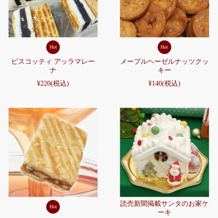
Hot
Hot
ビスコッティ アッラマレー
メープルヘーゼルナッツクッ
ナ
キー
¥220
(税込)
¥140
(税込)
読売新聞掲載サンタのお家ケ
Hot
ーキ