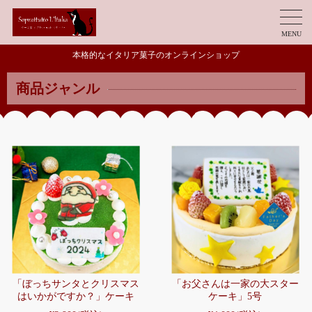
MENU
本格的なイタリア菓子のオンラインショップ
商品ジャンル
「ぼっちサンタとクリスマス
「お父さんは一家の大スター
はいかがですか？」ケーキ
ケーキ」5号