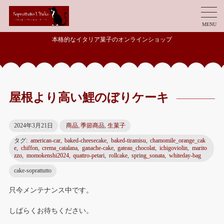
MENU
本格的なイタリア菓子のオンラインショップ
屋根より高い鯉のぼりケーキ
2024年3月21日
商品
,
季節商品
,
生菓子
タグ:
american-car
,
baked-cheesecake
,
baked-tiramisu
,
chamomile_orange_cak
e
,
chiffon
,
crema_catalana
,
ganache-cake
,
gateau_chocolat
,
ichigoviolin
,
marito
zzo
,
momokenshi2024
,
quattro-petari
,
rollcake
,
spring_sonata
,
whiteday-bag
cake-soprattutto
只今メンテナンス中です。
しばらくお待ちください。