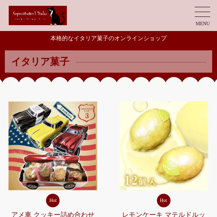
MENU
本格的なイタリア菓子のオンラインショップ
イタリア菓子
Hot
Hot
アメ車 クッキー詰め合わせ
レモンケーキ マテルドルッ