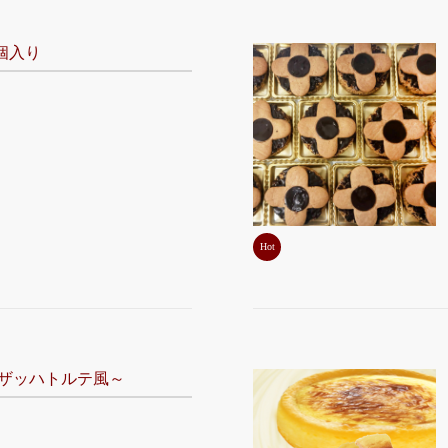
個入り
Hot
～ザッハトルテ風～