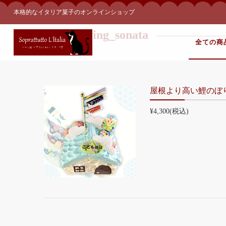
本格的なイタリア菓子のオンラインショップ
タグ:
spring_sonata
全ての商
屋根より高い鯉のぼ
¥4,300
(税込)